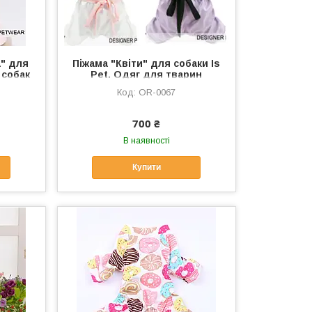
а" для
Піжама "Квіти" для собаки Is
 собак
Pet. Одяг для тварин
OR-0067
700 ₴
В наявності
Купити