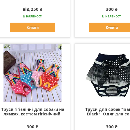
від 250 ₴
300 ₴
В наявності
В наявності
Купити
Купити
Труси гігієнічні для собаки на
Труси для собак "Ба
лямках, костюм гігієнічний.
Black". Одяг для со
Одяг для собак
300 ₴
300 ₴