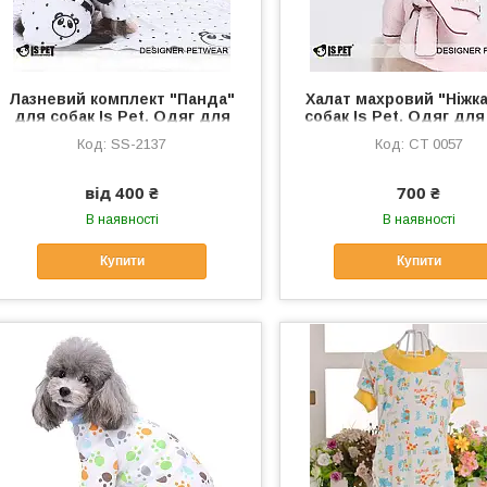
Лазневий комплект "Панда"
Халат махровий "Ніжк
для собак Is Pet. Одяг для
собак Is Pet. Одяг для
собак
SS-2137
СТ 0057
від 400 ₴
700 ₴
В наявності
В наявності
Купити
Купити