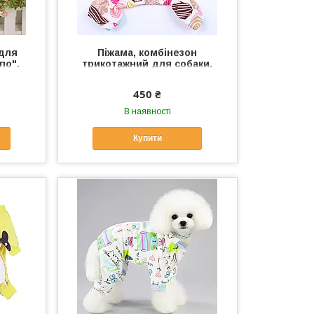
 для
Піжама, комбінезон
по".
трикотажний для собаки,
кішки "ПОНЧИКИ". Одяг для
собак, кішок
450 ₴
В наявності
Купити