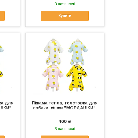
В наявності
Купити
ка для
Піжама тепла, толстовка для
ШКИ".
собаки, кішки "МОРДАШКИ".
к S,
Одяг для собак, кішок S,
блакитний
400 ₴
В наявності