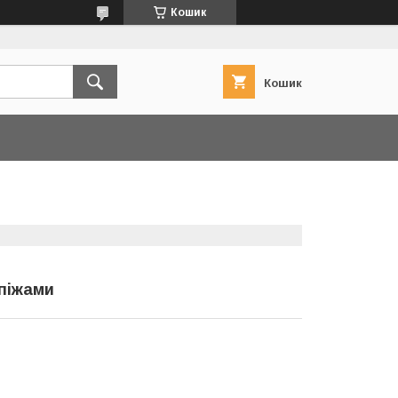
Кошик
Кошик
 піжами