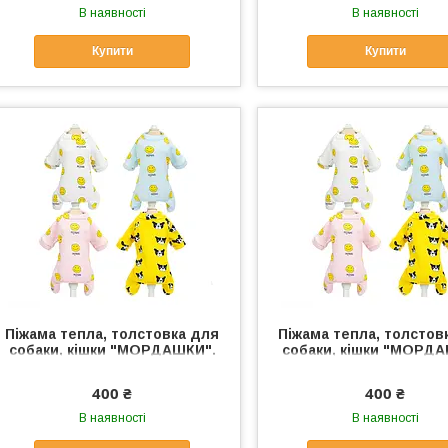
В наявності
В наявності
Купити
Купити
Піжама тепла, толстовка для
Піжама тепла, толстов
собаки, кішки "МОРДАШКИ".
собаки, кішки "МОРДА
Одяг для собак, кішок S,
Одяг для собак, кішо
рожевий
білий
400 ₴
400 ₴
В наявності
В наявності