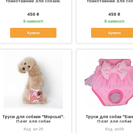
трикотажний для собаки,
трикотажний для соб
кішки "М'ЯЧІ". Одяг для
кішки "УТІ". Одяг для 
собак, кішок
кішок
450 ₴
450 ₴
В наявності
В наявності
Купити
Купити
Труси для собаки "Морські".
Труси для собак "Бан
Одяг для собак
Одяг для собак
ал 26
ал39