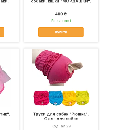
аки,
собаки, кішки "МОРДАШКИ".
собак,
Одяг для собак, кішок
400 ₴
В наявності
Купити
тик".
Труси для собак "Рюшка".
Одяг для собак
ал 29