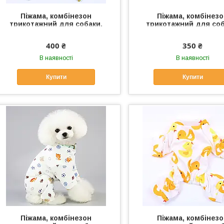
Піжама, комбінезон
Піжама, комбінез
трикотажний для собаки,
трикотажний для соб
кішки "БАНАНЧИК". Одяг для
кішки "Веселчак У". 
собак, кішок
для собак, кішок
400 ₴
350 ₴
В наявності
В наявності
Купити
Купити
Піжама, комбінезон
Піжама, комбінез