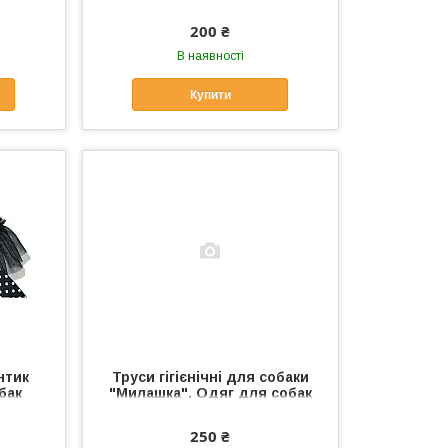
200 ₴
В наявності
Купити
нтик
Труси гігієнічні для собаки
бак
"Милашка". Одяг для собак
250 ₴