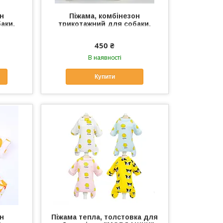
он
Піжама, комбінезон
аки,
трикотажний для собаки,
Одяг
кішки "МАЛЮНКИ". Одяг для
собак, кішок
450 ₴
В наявності
Купити
он
Піжама тепла, толстовка для