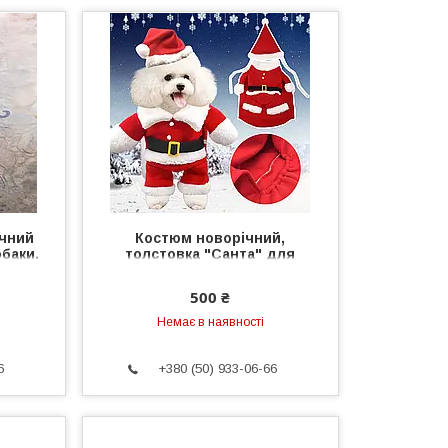
ічний
Костюм новорічний,
баки.
толстовка "Санта" для
собаки, кішки розмір. Одяг
для тварин
500 ₴
Немає в наявності
6
+380 (50) 933-06-66