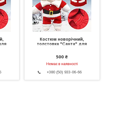
й,
Костюм новорічний,
для
толстовка "Санта" для
 для
собаки, кішки розмір Xs .
Одяг для тварин
500 ₴
Немає в наявності
6
+380 (50) 933-06-66