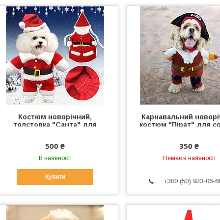
Костюм новорічний,
Карнавальний новор
толстовка "Санта" для
костюм "Пірат" для со
собаки, кішки. Одяг для
Одяг для собак
тварин XL
500 ₴
350 ₴
В наявності
Немає в наявності
Купити
+380 (50) 933-06-6