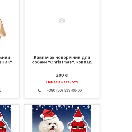
льний
Ковпачок новорічний для
ДНИК"
собаки "Christmas", ковпак,
 собак
прикраса новорічна для
собаки
200 ₴
Немає в наявності
6
+380 (50) 933-06-66