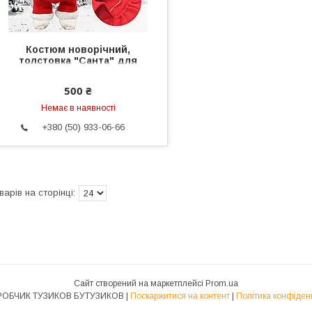
Костюм новорічний,
толстовка "Санта" для
собаки, кішки. Одяг для
тварин XS
500 ₴
Немає в наявності
+380 (50) 933-06-66
Сайт створений на маркетплейсі
Prom.ua
ГАРДЕРОБЧИК ТУЗИКОВ БУТУЗИКОВ |
Поскаржитися на контент
|
Політика конфіденц