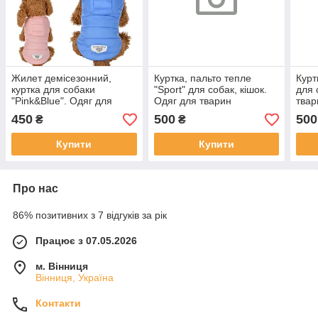
Жилет демісезонний,
Куртка, пальто тепле
Курт
куртка для собаки
"Sport" для собак, кішок.
для 
"Pink&Blue". Одяг для
Одяг для тварин
твар
тварин
450
500
500
₴
₴
Купити
Купити
Про нас
86% позитивних з 7 відгуків за рік
Працює з 07.05.2026
м. Вінниця
Вінниця, Україна
Контакти