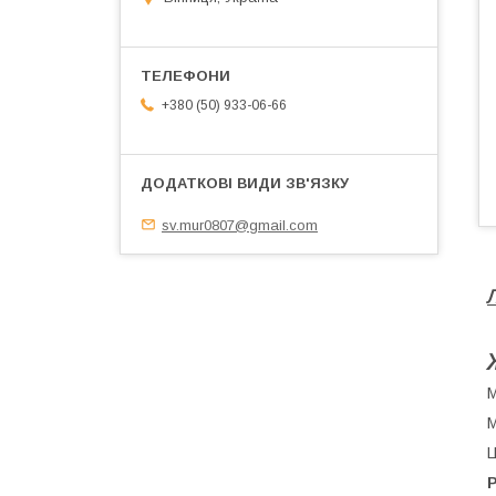
+380 (50) 933-06-66
sv.mur0807@gmail.com
М
М
Ц
Р