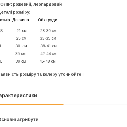
КОЛІР: рожевий, леопардовий
еталі розміру:
Розмір Довжина: Обх.груди
XS 21 см 28-30 см
S 25 см 33-35 см
М 30 см 38-41 см
L 35 см 42-44 см
XL 39 см 45-48 см
аявність розміру та колеру уточнюйте!!
арактеристики
Основні атрибути