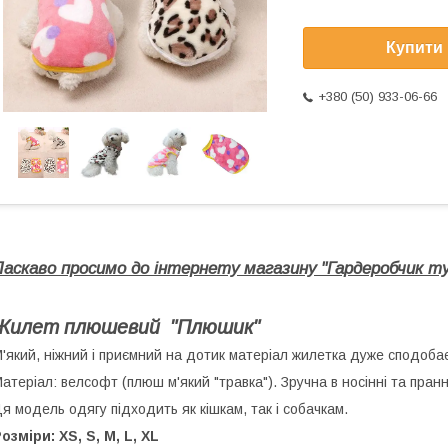
Купити
+380 (50) 933-06-66
Ласкаво просимо до інтернету магазину "Гардеробчик ту
Жилет плюшевий "Плюшик"
'який, ніжний і приємний на дотик матеріал жилетка дуже сподобаєт
атеріал: велсофт (плюш м'який "травка"). Зручна в носінні та пранн
я модель одягу підходить як кішкам, так і собачкам.
озміри: XS, S, М, L, XL