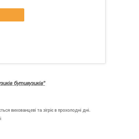
зиків бутивузиків"
ься вихованцеві та зігріє в прохолодні дні.
і