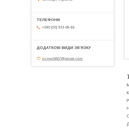
+380 (50) 933-06-66
sv.mur0807@gmail.com
М
К
Р
Н
С
Д