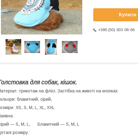
Купити
+380 (50) 933-06-66
Толстовка для собак, кішок.
атеріал: трикотаж на флісі. Застібка на животі на кнопках
ольори: блакитний, сірий,
озміри: XS, S, M, L, XL, XXL
аявна:
ірий — S, M, L, Блакитний — S, M, L
еталі розміру: