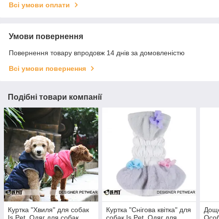
Всі умови оплати
Умови повернення
Повернення товару впродовж 14 днів за домовленістю
Всі умови повернення
Подібні товари компанії
Куртка "Хвиля" для собак
Куртка "Снігова квітка" для
Дощо
Is Pet. Одяг для собак
собак Is Pet. Одяг для
Особ