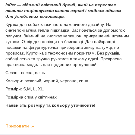
IsPet — відомий світовий бренд, який не перестає
тішити поціновувачів якості гарної і модним одягом
для улюблених вихованців.
Куртка для собак класичного лаконічного дизайну. На
синтепоні м'яка тепла підкладка. Застібається за допомогою
липучки. Знімний на кнопках капюшон, прикрашений штучним
хутром. Отвір для повідця на блискавці. Для найкращої
посадки на фігурі курточка призбирана знизу на гумці, не
провисає. Курточка з тефлоновим покриттям. Без рукавів,
собаці легко та зручно рухатися в такому одязі. Прекрасна
практична модель для щоденних прогулянок!
Сезон: весна, осінь
Кольори: рожевий, чорний, червона, синя
Розміри: S,M, L, XL.
Розмірна сітка у світлинах
Наявність розміру та кольору уточнюйте!
Приховати