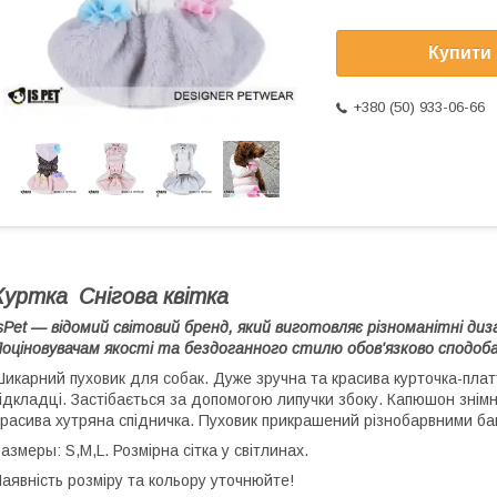
Купити
+380 (50) 933-06-66
Куртка Снігова квітка
sPet — відомий світовий бренд, який виготовляє різноманітні ди
оціновувачам якості та бездоганного стилю обов'язково сподобає
икарний пуховик для собак. Дуже зручна та красива курточка-платт
ідкладці. Застібається за допомогою липучки збоку. Капюшон знім
расива хутряна спідничка. Пуховик прикрашений різнобарвними ба
азмеры: S,M,L. Розмірна сітка у світлинах.
аявність розміру та кольору уточнюйте!