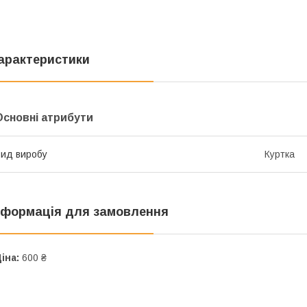
арактеристики
Основні атрибути
ид виробу
Куртка
нформація для замовлення
іна:
600 ₴