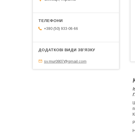
+380 (50) 933-06-66
sv.mur0807@gmail.com
I
П
Ш
п
К
Р
Н