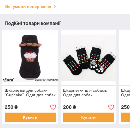
Всі умови повернення
Подібні товари компанії
Шкарпетки для собаки
Шкарпетки для собаки.
Шкар
"Cupcake". Одяг для собак
Одяг для собак
Одяг
250
200
250
₴
₴
Купити
Купити