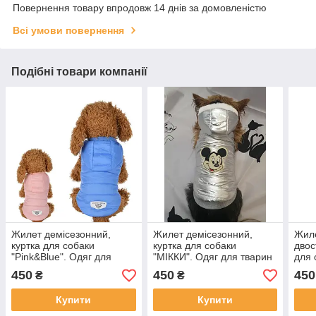
Повернення товару впродовж 14 днів за домовленістю
Всі умови повернення
Подібні товари компанії
Жилет демісезонний,
Жилет демісезонний,
Жиле
куртка для собаки
куртка для собаки
двос
"Pink&Blue". Одяг для
"МІККИ". Одяг для тварин
для 
тварин
Одяг
450
450
450
₴
₴
Купити
Купити