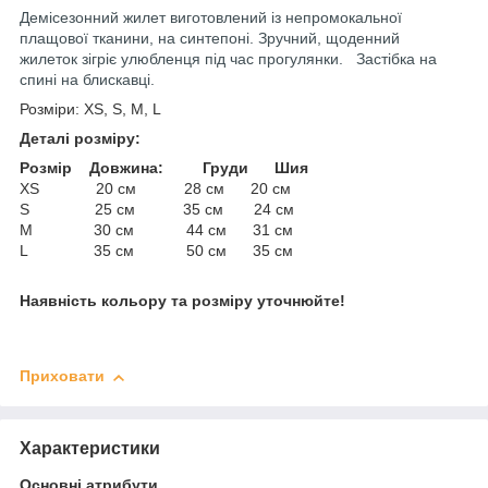
Демісезонний жилет виготовлений із непромокальної
плащової тканини, на синтепоні. Зручний, щоденний
жилеток зігріє улюбленця під час прогулянки. Застібка на
спині на блискавці.
Розміри: XS, S, M, L
Деталі розміру:
Розмір Довжина: Груди Шия
XS 20 см 28 см 20 см
S 25 см 35 см 24 см
М 30 см 44 см 31 см
L 35 см 50 см 35 см
Наявність кольору та розміру уточнюйте!
Приховати
Характеристики
Основні атрибути