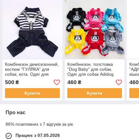
Комбінезон демісезонний,
Комбінезон, толстовка
Комб
костюм "ГУЛЯКА" для
"Dog Baby" для собак.
"АДИ
собак, кота. Одяг для
Одяг для собак Adidog
кішо
собаки
Adid
500
460
460
₴
₴
Купити
Купити
Про нас
86% позитивних з 7 відгуків за рік
Працює з 07.05.2026