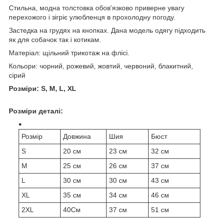
Стильна, модна толстовка обов'язково приверне увагу
перехожого і зігріє улюбленця в прохолодну погоду.
Застедка на грудях на кнопках. Дана модель одягу підходить
як для собачок так і котикам.
Матеріал: щільний трикотаж на флісі.
Кольори: чорний, рожевий, жовтий, червоний, блакитний,
сірий
Розміри: S, M, L, XL
Розміри деталі:
Розмір
Довжина
Шия
Бюст
S
20 см
23 см
32 см
М
25 см
26 см
37 см
L
30 см
30 см
43 см
XL
35 см
34 см
46 см
2XL
40См
37 см
51 см