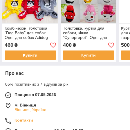
Комбінезон, толстовка
Толстовка, куртка для
Курт
"Dog Baby" для собак.
собаки, кішки
для 
Одяг для собак Adidog
"Супергерої". Одяг для
твар
тварин.
460
400
500
₴
₴
Купити
Купити
Про нас
86% позитивних з 7 відгуків за рік
Працює з 07.05.2026
м. Вінниця
Вінниця, Україна
Контакти