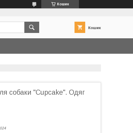
Кошик
Кошик
я собаки "Cupcake". Одяг
024