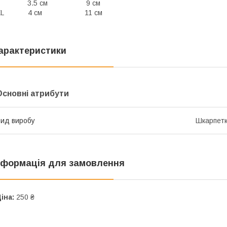
L 3.5 см 9 см
XL 4 см 11 см
арактеристики
Основні атрибути
ид виробу
Шкарпет
нформація для замовлення
іна:
250 ₴