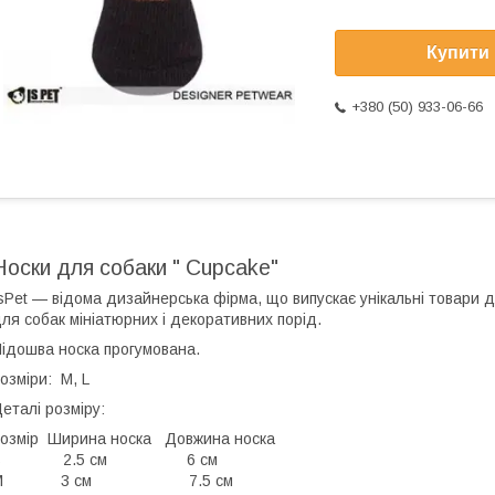
Купити
+380 (50) 933-06-66
Носки для собаки " Cupcake"
sPet — відома дизайнерська фірма, що випускає унікальні товари 
ля собак мініатюрних і декоративних порід.
ідошва носка прогумована.
озміри: M, L
еталі розміру:
Розмір Ширина носка Довжина носка
S 2.5 см 6 см
М 3 см 7.5 см