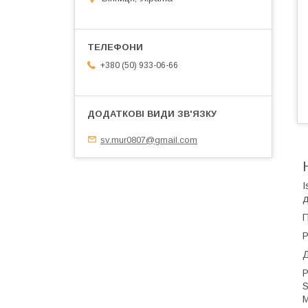
+380 (50) 933-06-66
sv.mur0807@gmail.com
I
д
П
Р
Д