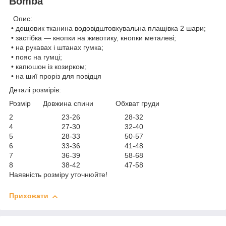
Bomba"
Опис:
• дощовик тканина водовідштовхувальна плащівка 2 шари;
• застібка — кнопки на животику, кнопки металеві;
• на рукавах і штанах гумка;
• пояс на гумці;
• капюшон із козирком;
• на шиї проріз для повідця
Деталі розмірів:
Розмір Довжина спини Обхват груди
2 23-26 28-32
4 27-30 32-40
5 28-33 50-57
6 33-36 41-48
7 36-39 58-68
8 38-42 47-58
Наявність розміру уточнюйте!
Приховати