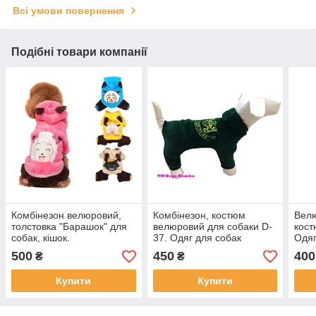
Всі умови повернення
Подібні товари компанії
Комбінезон велюровий,
Комбінезон, костюм
Велю
толстовка "Барашок" для
велюровий для собаки D-
кост
собак, кішок.
37. Одяг для собак
Одяг
500
450
400
₴
₴
Купити
Купити