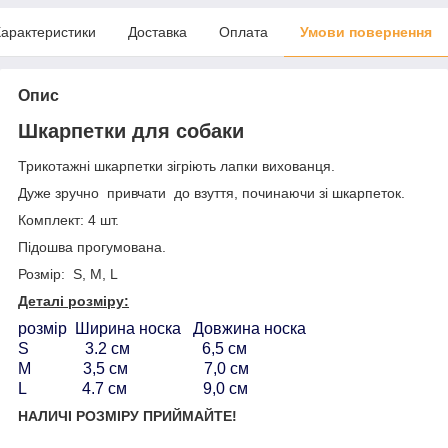
арактеристики
Доставка
Оплата
Умови повернення
Опис
Шкарпетки для собаки
Трикотажні шкарпетки зігріють лапки вихованця.
Дуже зручно привчати до взуття, починаючи зі шкарпеток.
Комплект: 4 шт.
Підошва прогумована.
Розмір: S, M, L
Деталі розміру:
розмір Ширина носка Довжина носка
S 3.2 см 6,5 см
М 3,5 см 7,0 см
L 4.7 см 9,0 см
НАЛИЧІ РОЗМІРУ ПРИЙМАЙТЕ!