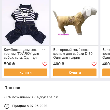
Комбінезон демісезонний,
Велюровий комбінезон,
Велю
костюм "ГУЛЯКА" для
костюм для собаки D-30.
кост
собак, кота. Одяг для
Одяг для тварин
Одяг
собаки
500
400
400
₴
₴
Купити
Купити
Про нас
86% позитивних з 7 відгуків за рік
Працює з 07.05.2026