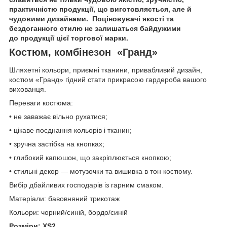
практичністю продукції, що виготовляється, але й
чудовими дизайнами. Поціновувачі якості та
бездоганного стилю не залишаться байдужими
до продукції цієї торгової марки.
Костюм, комбінезон «Гранд»
Шляхетні кольори, приємні тканини, привабливий дизайн,
костюм «Гранд» гідний стати прикрасою гардероба вашого
вихованця.
Переваги костюма:
• не заважає вільно рухатися;
• цікаве поєднання кольорів і тканин;
• зручна застібка на кнопках;
• глибокий капюшон, що закріплюється кнопкою;
• стильні декор — мотузочки та вишивка в тон костюму.
Вибір дбайливих господарів із гарним смаком.
Матеріали: бавовняний трикотаж
Кольори: чорний/синій, бордо/синій
Розміри: XS2