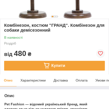
Комбінезон, костюм "ГРАНД". Комбінезон для
собаки демісезонний
В наявності
Роздріб
480
від
₴
Купити
Опис
Характеристики
Доставка
Оплата
Умови п
Опис
Pet
Fashion — відомий український бренд, який
славиться не тільки чудовою якістю, зручністю,