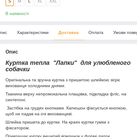
S
M
L
XL
XXL
В наявності
пис
Характеристики
Доставка
Оплата
Умови пове
Опис
Куртка тепла "Лапки" для улюбленого
собачки
Оригінальна та зручна куртка з пришитою шлейкою зігріє
вихованця холодними днями.
Тканина верху непромокальна плащівка, підкладка фліс, на
синтепоні.
Застібка на грудях кнопками. Капюшон фіксується кнопкою,
щоб не падав на очі вихованцеві.
Шлейка пришита до куртки. На краях куртки гумки з
фіксатором.
Прикрашає куртку вишитий візерунок у формі лапок.