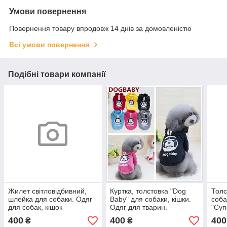
Умови повернення
Повернення товару впродовж 14 днів за домовленістю
Всі умови повернення
Подібні товари компанії
Жилет світловідбивний,
Куртка, толстовка "Dog
Толс
шлейка для собаки. Одяг
Baby" для собаки, кішки.
соба
для собак, кішок
Одяг для тварин.
"Суп
твар
400
400
400
₴
₴