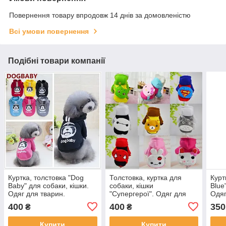
Повернення товару впродовж 14 днів за домовленістю
Всі умови повернення
Подібні товари компанії
Куртка, толстовка "Dog
Толстовка, куртка для
Курт
Baby" для собаки, кішки.
собаки, кішки
Blue
Одяг для тварин.
"Супергерої". Одяг для
Одяг
тварин.
400
400
350
₴
₴
Купити
Купити