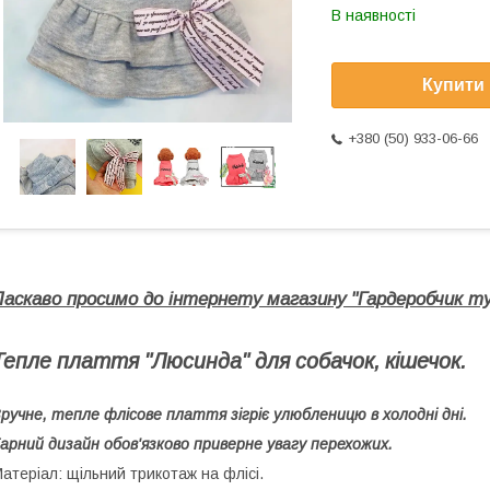
В наявності
Купити
+380 (50) 933-06-66
Ласкаво просимо до інтернету магазину "Гардеробчик туз
Тепле плаття "Люсинда" для собачок, кішечок.
ручне, тепле флісове плаття зігріє улюбленицю в холодні дні.
арний дизайн обов'язково приверне увагу перехожих.
атеріал: щільний трикотаж на флісі.