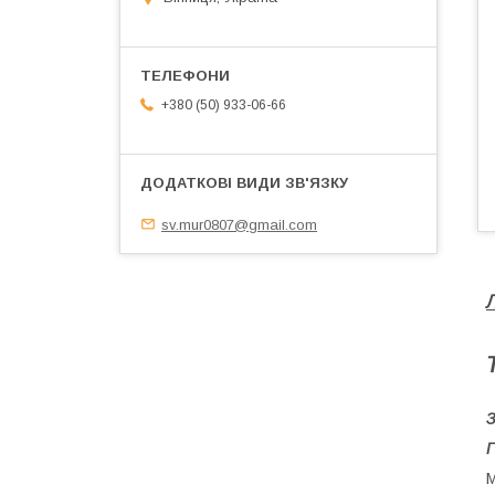
+380 (50) 933-06-66
sv.mur0807@gmail.com
З
Г
М