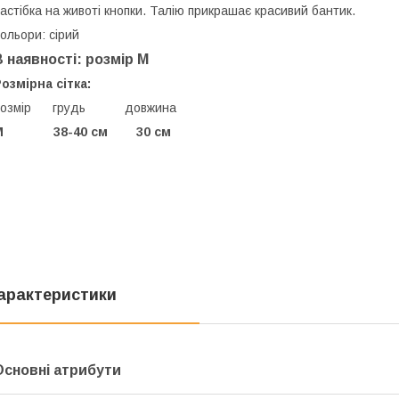
астібка на животі кнопки. Талію прикрашає красивий бантик.
ольори: сірий
В наявності: розмір М
озмірна сітка:
Розмір грудь довжина
М 38-40 cм 30 см
арактеристики
Основні атрибути