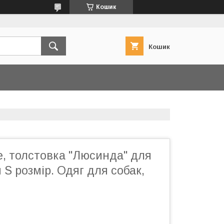
Кошик
Кошик
е, толстовка "Люсинда" для
 S розмір. Одяг для собак,