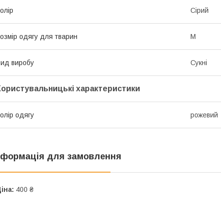
олір
Сірий
озмір одягу для тварин
M
ид виробу
Сукні
Користувальницькі характеристики
олір одягу
рожевий
нформація для замовлення
іна:
400 ₴