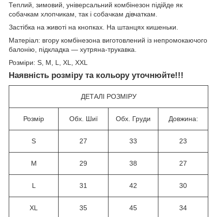
Теплий, зимовий, універсальний комбінезон підійде як
собачкам хлопчикам, так і собачкам дівчаткам.
Застібка на животі на кнопках. На штанцях кишеньки.
Матеріал: вгору комбінезона виготовлений із непромокаючого
балонію, підкладка — хутряна-трукавка.
Розміри: S, M, L, XL, XXL
Наявність розміру та кольору уточнюйте!!!
ДЕТАЛІ РОЗМІРУ
Розмір
Обх. Шиї
Обх. Груди
Довжина:
S
27
33
23
M
29
38
27
L
31
42
30
XL
35
45
34