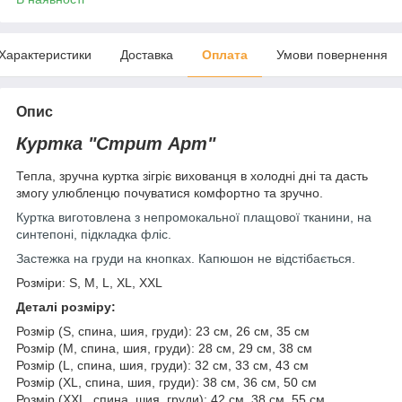
Характеристики
Доставка
Оплата
Умови повернення
Опис
Куртка "Стрит Арт"
Тепла, зручна куртка зігріє вихованця в холодні дні та дасть
змогу улюбленцю почуватися комфортно та зручно.
Куртка виготовлена з непромокальної плащової тканини, на
синтепоні, підкладка фліс.
Застежка на груди на кнопках. Капюшон не відстібається.
Розміри: S, M, L, XL, XXL
Деталі розміру:
Розмір (S, спина, шия, груди): 23 см, 26 см, 35 см
Розмір (M, спина, шия, груди): 28 см, 29 см, 38 см
Розмір (L, спина, шия, груди): 32 см, 33 см, 43 см
Розмір (XL, спина, шия, груди): 38 см, 36 см, 50 см
Розмір (XXL, спина, шия, груди): 42 см, 38 см, 55 см