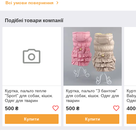
Всі умови повернення
Подібні товари компанії
Куртка, пальто тепле
Куртка, пальто "З бантом"
Курт
"Sport" для собак, кішок.
для собак, кішок. Одяг для
Baby
Одяг для тварин
тварин
Одяг
500
500
400
₴
₴
Купити
Купити